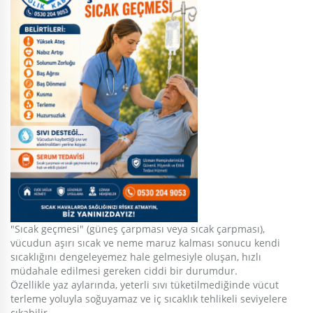
"Sıcak geçmesi" (güneş çarpması veya sıcak çarpması),
vücudun aşırı sıcak ve neme maruz kalması sonucu kendi
sıcaklığını dengeleyemez hale gelmesiyle oluşan, hızlı
müdahale edilmesi gereken ciddi bir durumdur.
​Özellikle yaz aylarında, yeterli sıvı tüketilmediğinde vücut
terleme yoluyla soğuyamaz ve iç sıcaklık tehlikeli seviyelere
çıkabilir.