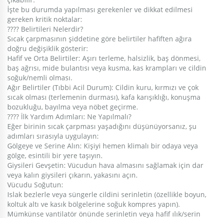
​İşte bu durumda yapılması gerekenler ve dikkat edilmesi
gereken kritik noktalar:
​???? Belirtileri Nelerdir?
​Sıcak çarpmasının şiddetine göre belirtiler hafiften ağıra
doğru değişiklik gösterir:
​Hafif ve Orta Belirtiler: Aşırı terleme, halsizlik, baş dönmesi,
baş ağrısı, mide bulantısı veya kusma, kas krampları ve cildin
soğuk/nemli olması.
​Ağır Belirtiler (Tıbbi Acil Durum): Cildin kuru, kırmızı ve çok
sıcak olması (terlemenin durması), kafa karışıklığı, konuşma
bozukluğu, bayılma veya nöbet geçirme.
​???? İlk Yardım Adımları: Ne Yapılmalı?
​Eğer birinin sıcak çarpması yaşadığını düşünüyorsanız, şu
adımları sırasıyla uygulayın:
​Gölgeye ve Serine Alın: Kişiyi hemen klimalı bir odaya veya
gölge, esintili bir yere taşıyın.
​Giysileri Gevşetin: Vücudun hava almasını sağlamak için dar
veya kalın giysileri çıkarın, yakasını açın.
​Vücudu Soğutun:
​Islak bezlerle veya süngerle cildini serinletin (özellikle boyun,
koltuk altı ve kasık bölgelerine soğuk kompres yapın).
​Mümkünse vantilatör önünde serinletin veya hafif ılık/serin