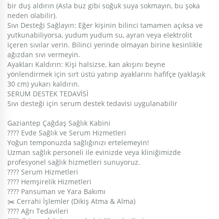
bir duş aldırın (Asla buz gibi soğuk suya sokmayın, bu şoka
neden olabilir).
​Sıvı Desteği Sağlayın: Eğer kişinin bilinci tamamen açıksa ve
yutkunabiliyorsa, yudum yudum su, ayran veya elektrolit
içeren sıvılar verin. Bilinci yerinde olmayan birine kesinlikle
ağızdan sıvı vermeyin.
​Ayakları Kaldırın: Kişi halsizse, kan akışını beyne
yönlendirmek için sırt üstü yatırıp ayaklarını hafifçe (yaklaşık
30 cm) yukarı kaldırın.
​SERUM DESTEK TEDAVİSİ
Sıvı desteği için serum destek tedavisi uygulanabilir
Gaziantep Çağdaş Sağlık Kabini
???? Evde Sağlık ve Serum Hizmetleri
Yoğun temponuzda sağlığınızı ertelemeyin!
Uzman sağlık personeli ile evinizde veya kliniğimizde
profesyonel sağlık hizmetleri sunuyoruz.
???? Serum Hizmetleri
???? Hemşirelik Hizmetleri
???? Pansuman ve Yara Bakımı
✂️ Cerrahi İşlemler (Dikiş Atma & Alma)
???? Ağrı Tedavileri