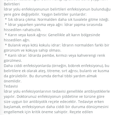
Belirtileri
İdrar yolu enfeksiyonunun belirtileri enfeksiyonun bulunduğu
yere göre değişebilir. Yaygın belirtiler şunlardır:
* Sık idrara çıkma: Normalden daha sık tuvalete gitme isteği.
* İdrar yaparken yanma veya ağrı: İdrar yapma sırasında
hissedilen rahatsızlık.
* Karın veya kasık ağrısı: Genellikle alt karın bölgesinde
hissedilen ağrı.
* Bulanık veya kötü kokulu idrar: İdrarın normalden farklı bir
görünüm ve kokuya sahip olması.
* Kanlı idrar: İdrarda pembe, kırmızı veya kahverengi renk
görülmesi.
Daha ciddi enfeksiyonlarda (örneğin, böbrek enfeksiyonu), bu
belirtilere ek olarak ateş, titreme, sırt ağrısı, bulantı ve kusma
da görülebilir. Bu durumda derhal tıbbi yardım almak
önemlidir.
Tedavisi
İdrar yolu enfeksiyonlarının tedavisi genellikle antibiyotiklerle
yapılır. Doktorunuz enfeksiyonun şiddetine ve türüne göre
size uygun bir antibiyotik reçete edecektir. Tedaviye erken
başlamak, enfeksiyonun daha ciddi bir duruma dönüşmesini
engellemek için kritik öneme sahiptir. Reçete edilen