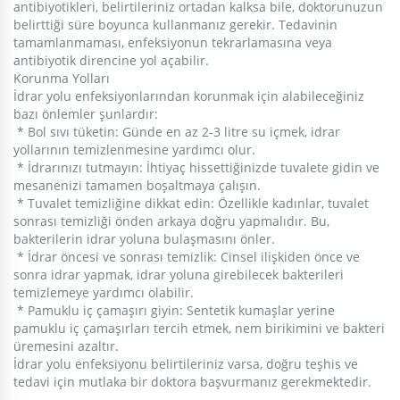
antibiyotikleri, belirtileriniz ortadan kalksa bile, doktorunuzun
belirttiği süre boyunca kullanmanız gerekir. Tedavinin
tamamlanmaması, enfeksiyonun tekrarlamasına veya
antibiyotik direncine yol açabilir.
Korunma Yolları
İdrar yolu enfeksiyonlarından korunmak için alabileceğiniz
bazı önlemler şunlardır:
* Bol sıvı tüketin: Günde en az 2-3 litre su içmek, idrar
yollarının temizlenmesine yardımcı olur.
* İdrarınızı tutmayın: İhtiyaç hissettiğinizde tuvalete gidin ve
mesanenizi tamamen boşaltmaya çalışın.
* Tuvalet temizliğine dikkat edin: Özellikle kadınlar, tuvalet
sonrası temizliği önden arkaya doğru yapmalıdır. Bu,
bakterilerin idrar yoluna bulaşmasını önler.
* İdrar öncesi ve sonrası temizlik: Cinsel ilişkiden önce ve
sonra idrar yapmak, idrar yoluna girebilecek bakterileri
temizlemeye yardımcı olabilir.
* Pamuklu iç çamaşırı giyin: Sentetik kumaşlar yerine
pamuklu iç çamaşırları tercih etmek, nem birikimini ve bakteri
üremesini azaltır.
İdrar yolu enfeksiyonu belirtileriniz varsa, doğru teşhis ve
tedavi için mutlaka bir doktora başvurmanız gerekmektedir.